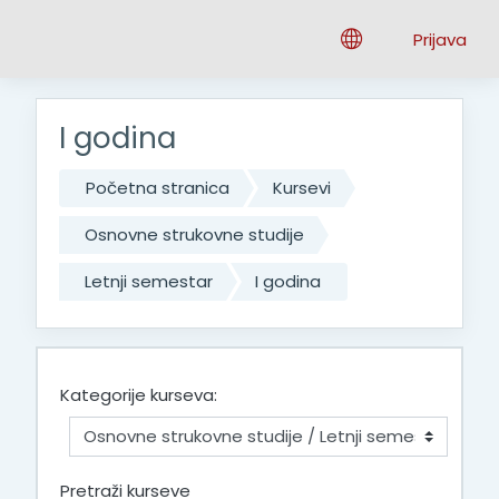
Idi na glavni sadržaj
Prijava
I godina
Početna stranica
Kursevi
Osnovne strukovne studije
Letnji semestar
I godina
Kategorije kurseva:
Pretraži kurseve