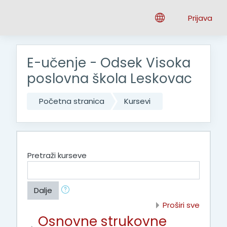
Idi na glavni sadržaj
Prijava
E-učenje - Odsek Visoka
poslovna škola Leskovac
Početna stranica
Kursevi
Pretraži kurseve
Dalje
Proširi sve
Osnovne strukovne