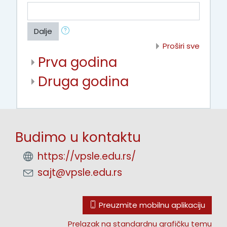
Dalje
Proširi sve
Prva godina
Druga godina
Budimo u kontaktu
https://vpsle.edu.rs/
sajt@vpsle.edu.rs
Preuzmite mobilnu aplikaciju
Prelazak na standardnu grafičku temu