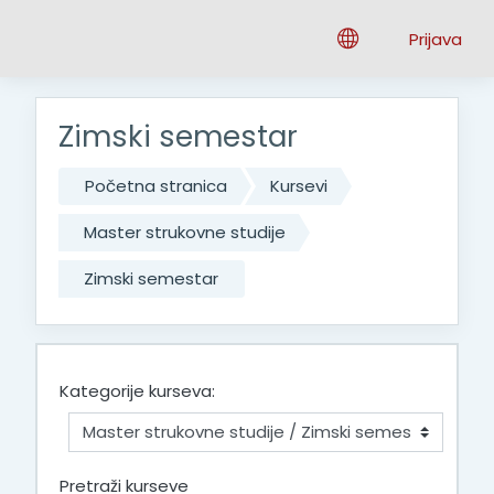
Idi na glavni sadržaj
Prijava
Zimski semestar
Početna stranica
Kursevi
Master strukovne studije
Zimski semestar
Kategorije kurseva:
Pretraži kurseve